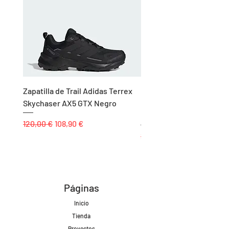
Zapatilla de Trail Adidas Terrex
Rodillera de Niño
Skychaser AX5 GTX Negro
Balonmano/Voleibol Adid
Negro
Precio
Precio de oferta
120,00 €
108,90 €
Precio
25,00 €
Páginas
Inicio
Tienda
Proyectos