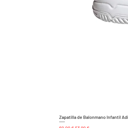
Zapatilla de Balonmano Infantil Ad
Precio
Precio de oferta
60,00 €
53,90 €