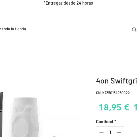
*Entregas desde 24 horas
DOOR
NUTRICIÓN E HIDRATRACIÓN
TRAINING
4on Swiftgr
SKU: 7350154250022
P
 18,95 € 
Cantidad
*