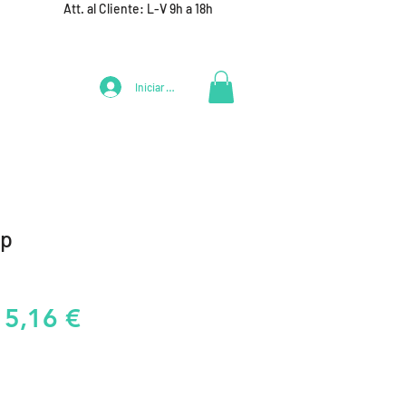
Att. al Cliente: L-V 9h a 18h
Iniciar Sesión
LIFESTYLE
+ DEPORTES
EQUIPAMIENTO EQUIPOS
ip
recio
Precio
15,16 €
de
oferta