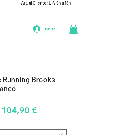
Att. al Cliente: L-V 9h a 18h
Iniciar Sesión
LIFESTYLE
+ DEPORTES
EQUIPAMIENTO EQUIPOS
de Running Brooks
lanco
Precio
Precio
104,90 €
de
oferta