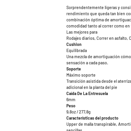
Sorprendentemente ligeras y cons
rendimiento que queda tan bien com
combinación óptima de amortiguaci
comodidad tanto al correr como en t
Las mejores para
Rodajes diarios, Correr en asfalto,
Cushion
Equilibrada
Una mezcla de amortiguación cómo
sensación a cada paso.
Soporte
Máximo soporte
Transición asistida desde el aterri
adicional en la planta del pie
Caída De La Entresuela
6mm
Peso
9,8oz / 277,8g
Características del producto
Upper de malla transpirable, Amort
sencillas