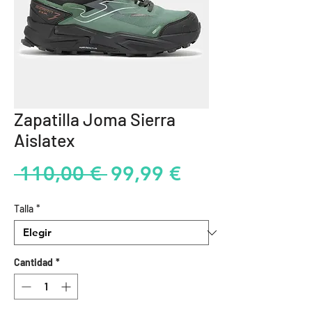
Zapatilla Joma Sierra
Aislatex
Precio
Precio
 110,00 € 
99,99 €
de
Talla
*
oferta
Cantidad
*