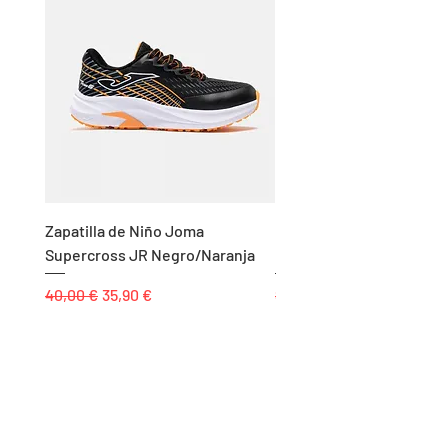
Zapatilla de Niño Joma
Chándal de Hombre Adid
Supercross JR Negro/Naranja
Bandas Algodón Marino
Precio
Precio de oferta
Precio
40,00 €
35,90 €
85,00 €
Páginas