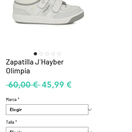
Zapatilla J´Hayber
Olimpia
Precio
Precio
 60,00 € 
45,99 €
de
Marca
*
oferta
Talla
*