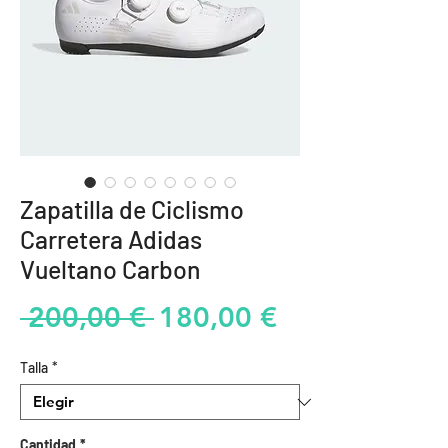
Zapatilla de Ciclismo
Carretera Adidas
Vueltano Carbon
Precio
Precio
 200,00 € 
180,00 €
de
Talla
*
oferta
Cantidad
*