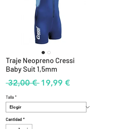
Traje Neopreno Cressi
Baby Suit 1,5mm
Precio
Precio
 32,00 € 
19,99 €
de
Talla
*
oferta
Cantidad
*