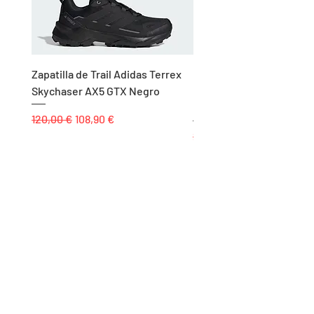
Zapatilla de Trail Adidas Terrex
Rodillera de Niño
Skychaser AX5 GTX Negro
Balonmano/Voleibol Adid
Negro
Precio
Precio de oferta
120,00 €
108,90 €
Precio
25,00 €
Páginas
Inicio
Tienda
Proyectos
Contacto