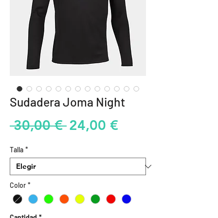
Sudadera Joma Night
Precio
Precio
 30,00 € 
24,00 €
de
Talla
*
oferta
Color
*
Cantidad
*