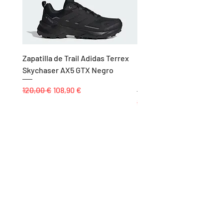
Zapatilla de Trail Adidas Terrex
Rodillera de Niño
Skychaser AX5 GTX Negro
Balonmano/Voleibol Adid
Negro
Precio
Precio de oferta
120,00 €
108,90 €
Precio
25,00 €
Páginas
Inicio
Tienda
Proyectos
Contacto