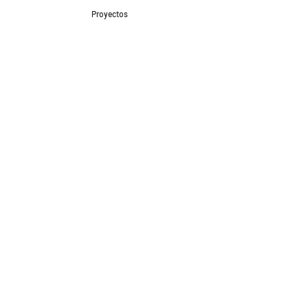
Proyectos
Contacto
Formas de Pago
Envíos realizados con
Redes Sociales
Proyectos