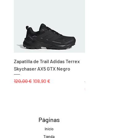
Zapatilla de Trail Adidas Terrex
Rodillera de Niño
Skychaser AX5 GTX Negro
Balonmano/Voleibol Adid
Negro
Precio
Precio de oferta
120,00 €
108,90 €
Precio
25,00 €
Páginas
Inicio
Tienda