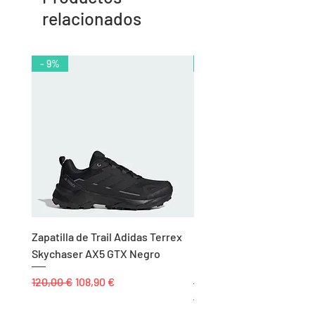
relacionados
- 9%
- 10%
Zapatilla de Trail Adidas Terrex
Rodillera de Niño
Skychaser AX5 GTX Negro
Balonmano/Voleibol Adid
Negro
Precio
Precio de oferta
120,00 €
108,90 €
Precio
25,00 €