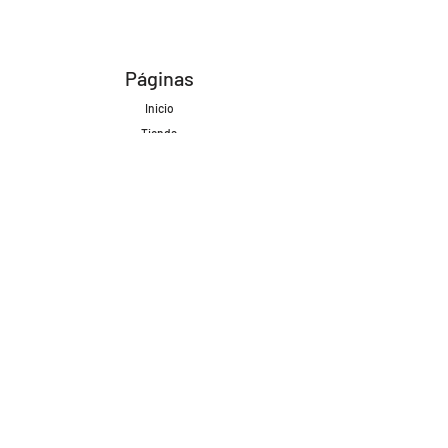
Páginas
Inicio
Tienda
Proyectos
Contacto
Formas de Pago
Envíos realizados con