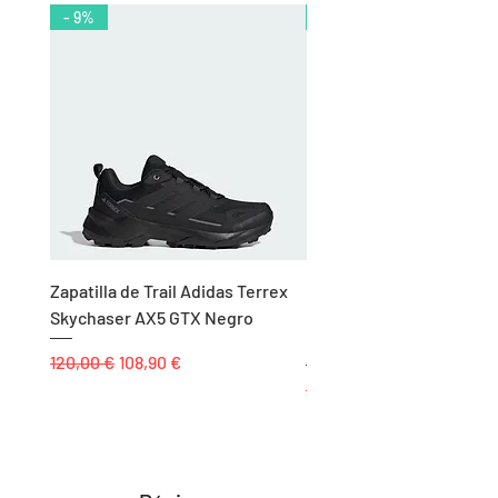
- 9%
- 10%
Zapatilla de Trail Adidas Terrex
Rodillera de Niño
Skychaser AX5 GTX Negro
Balonmano/Voleibol Adid
Negro
Precio
Precio de oferta
120,00 €
108,90 €
Precio
25,00 €