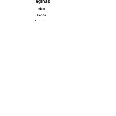
Páginas
Inicio
Tienda
Proyectos
Contacto
Formas de Pago
Envíos realizados con
Redes Sociales