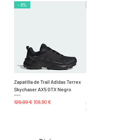
- 9%
- 10%
Zapatilla de Trail Adidas Terrex
Rodillera de Niño
Skychaser AX5 GTX Negro
Balonmano/Voleibol Adid
Negro
Precio
Precio de oferta
120,00 €
108,90 €
Precio
25,00 €