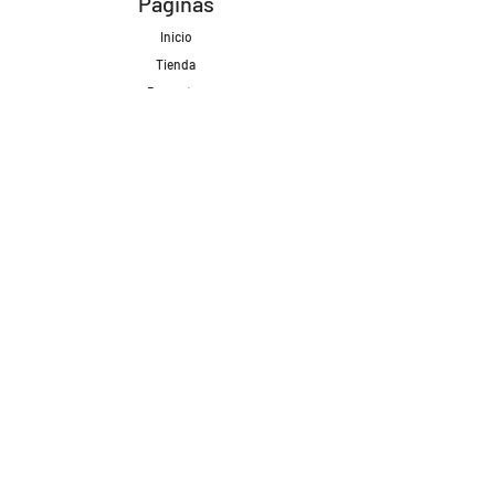
Páginas
Inicio
Tienda
Proyectos
Contacto
Formas de Pago
Envíos realizados con
Redes Sociales