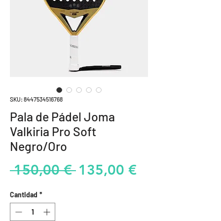
SKU: 8447534516768
Pala de Pádel Joma
Valkiria Pro Soft
Negro/Oro
Precio
Precio
 150,00 € 
135,00 €
de
Cantidad
*
oferta