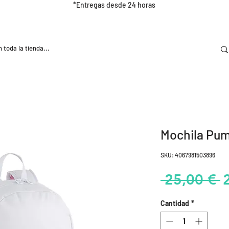
*Entregas desde 24 horas
DOOR
NUTRICIÓN E HIDRATRACIÓN
TRAINING
Mochila Pum
SKU: 4067981503896
P
 25,00 € 
Cantidad
*