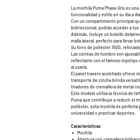
La mochila Puma Phase Gris es una 
funcionalidad y estilo en su día a día
Con un compartimento principal qu
bidireccional, podrás acceder a tu
Además, incluye un bolsillo delanter
malla lateral, perfecto para llevar b
Su forro de poliéster 150D, reforzad
Las correas de hombro son ajustabl
reflectante con el famoso logotipo
al usarla.
El panel trasero acolchado ofrece 
transporte de cincha brinda versati
tiradores de cremallera de metal c
Este modelo utiliza la técnica de t
Puma que contribuye a reducir el i
poliéster, esta mochila es perfecta pa
universidad o practicar deportes.
Características
Mochila
Abertura con cremallera bidirec