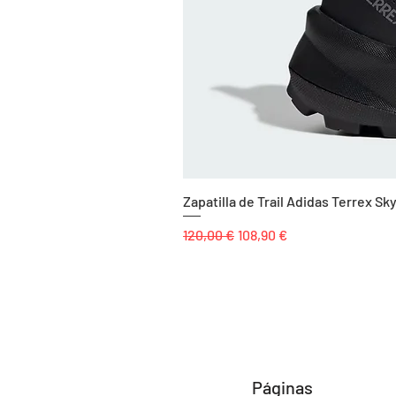
Zapatilla de Trail Adidas Terrex 
Precio
Precio de oferta
120,00 €
108,90 €
Páginas