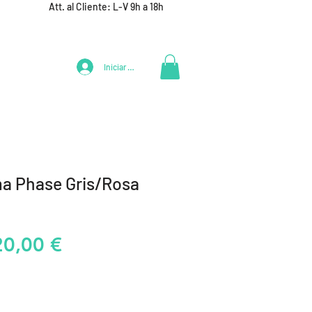
Att. al Cliente: L-V 9h a 18h
Iniciar Sesión
LIFESTYLE
+ DEPORTES
EQUIPAMIENTO EQUIPOS
a Phase Gris/Rosa
recio
Precio
20,00 €
de
oferta