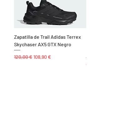
Zapatilla de Trail Adidas Terrex
Rodillera de Niño
Skychaser AX5 GTX Negro
Balonmano/Voleibol Adid
Negro
Precio
Precio de oferta
120,00 €
108,90 €
Precio
25,00 €
Páginas
Inicio
Tienda
Proyectos
Contacto