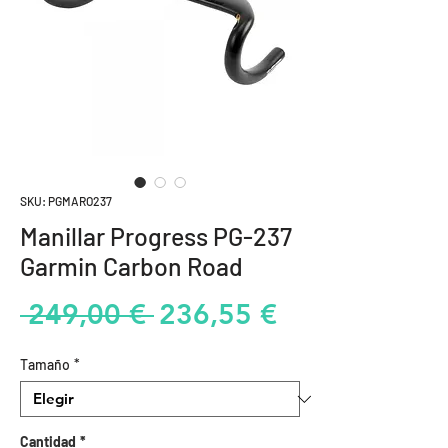
SKU: PGMARO237
Manillar Progress PG-237
Garmin Carbon Road
Precio
Precio
 249,00 € 
236,55 €
de
Tamaño
*
oferta
Cantidad
*