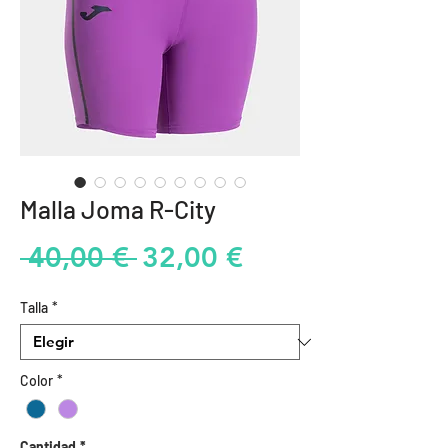
Malla Joma R-City
Precio
Precio
 40,00 € 
32,00 €
de
Talla
*
oferta
Color
*
Cantidad
*