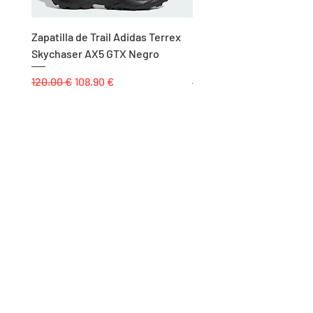
Zapatilla de Trail Adidas Terrex
Rodillera de Niño
Skychaser AX5 GTX Negro
Balonmano/Voleibol Adid
Negro
Precio
Precio de oferta
120,00 €
108,90 €
Precio
25,00 €
Páginas
Inicio
Tienda
Proyectos
Contacto
Formas de Pago