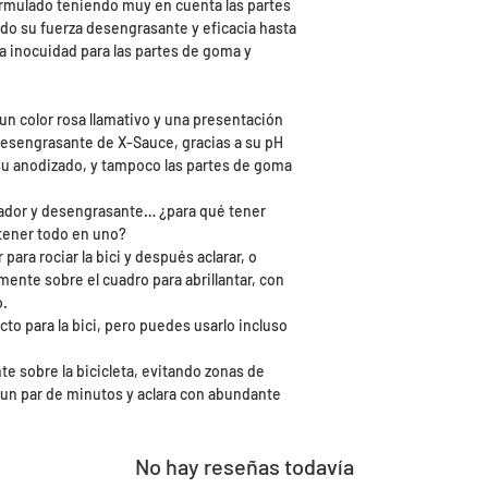
rmulado teniendo muy en cuenta las partes
ndo su fuerza desengrasante y eficacia hasta
a inocuidad para las partes de goma y
n color rosa llamativo y una presentación
desengrasante de X-Sauce, gracias a su pH
 su anodizado, y tampoco las partes de goma
ntador y desengrasante… ¿para qué tener
tener todo en uno?
ara rociar la bici y después aclarar, o
mente sobre el cuadro para abrillantar, con
o.
cto para la bici, pero puedes usarlo incluso
e sobre la bicicleta, evitando zonas de
 un par de minutos y aclara con abundante
No hay reseñas todavía