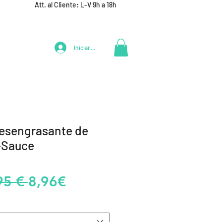
Att. al Cliente: L-V 9h a 18h
Iniciar Sesión
LIFESTYLE
+ DEPORTES
EQUIPAMIENTO EQUIPOS
esengrasante de
X-Sauce
Precio
Precio
95 € 
8,96€
de
oferta