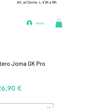
Att. al Cliente: L-V 9h a 18h
Iniciar Sesión
LIFESTYLE
+ DEPORTES
EQUIPAMIENTO EQUIPOS
tero Joma GK Pro
recio
Precio
26,90 €
de
oferta