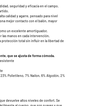
idad, seguridad y eficacia en el campo.
rtido.
lta calidad y agarre, pensado para nivel
iona mejor contacto con el balón, mayor
como un excelente amortiguador,
r las manos en cada intervención.
rotección total sin influir en la libertad de
ente, que se ajusta de forma cómoda.
 resistente
te
 23% Polietileno, 7% Nailon, 6% Algodón, 2%
que devuelve altos niveles de confort. Se
fácilmente al cuerpo, que son suaves y que