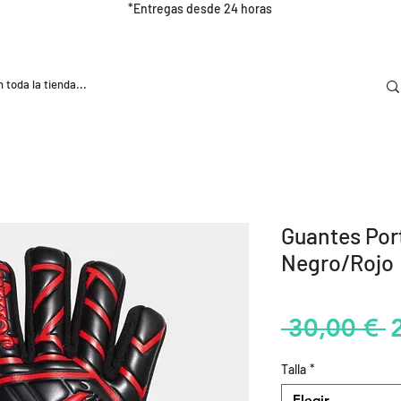
*Entregas desde 24 horas
DOOR
NUTRICIÓN E HIDRATRACIÓN
TRAINING
Guantes Por
Negro/Rojo
P
 30,00 € 
Talla
*
Elegir