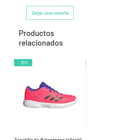
Dejar una reseña
Productos
relacionados
- 10%
- 9%
Zapatilla de Balonmano Infantil
Zapatilla de Balonmano I