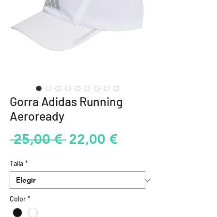
Gorra Adidas Running
Aeroready
Precio
Precio
 25,00 € 
22,00 €
de
Talla
*
oferta
Color
*