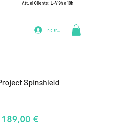
Att. al Cliente: L-V 9h a 18h
Iniciar Sesión
LIFESTYLE
+ DEPORTES
EQUIPAMIENTO EQUIPOS
Project Spinshield
Precio
Precio
189,00 €
de