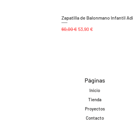
Zapatilla de Balonmano Infantil Ad
Precio
Precio de oferta
60,00 €
53,90 €
Páginas
Inicio
Tienda
Proyectos
Contacto