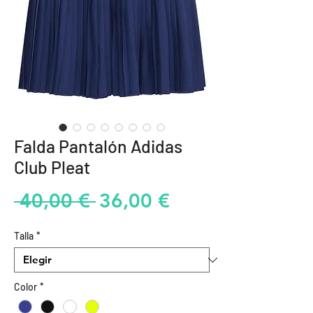
Falda Pantalón Adidas
Club Pleat
Precio
Precio
 40,00 € 
36,00 €
de
Talla
*
oferta
Color
*