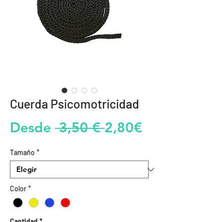
Cuerda Psicomotricidad
Precio
Precio
Desde
 3,50 € 
2,80€
de
Tamaño
*
oferta
Color
*
Cantidad
*