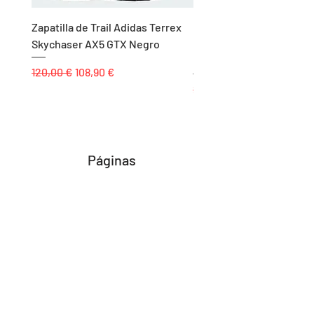
Zapatilla de Trail Adidas Terrex
Rodillera de Niño
Skychaser AX5 GTX Negro
Balonmano/Voleibol Adid
Negro
Precio
Precio de oferta
120,00 €
108,90 €
Precio
25,00 €
Páginas
Inicio
Tienda
Proyectos
Contacto
Formas de Pago