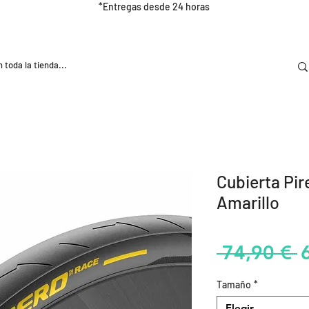
*Entregas desde 24 horas
DOOR
NUTRICIÓN E HIDRATRACIÓN
TRAINING
Cubierta Pir
Amarillo
P
 74,90 € 
Tamaño
*
Elegir