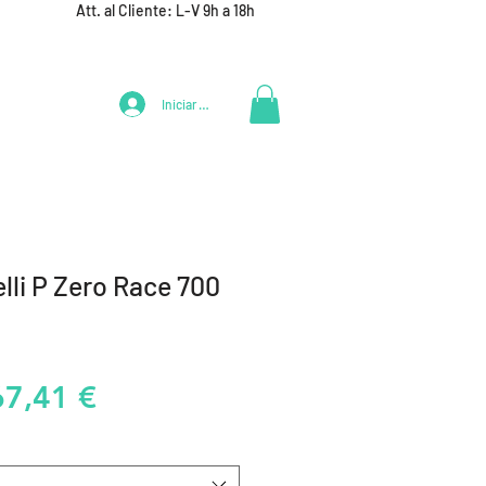
Att. al Cliente: L-V 9h a 18h
Iniciar Sesión
LIFESTYLE
+ DEPORTES
EQUIPAMIENTO EQUIPOS
elli P Zero Race 700
recio
Precio
67,41 €
de
oferta