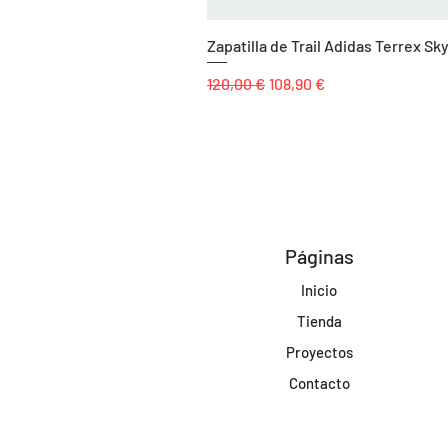
Zapatilla de Trail Adidas Terrex 
Precio
Precio de oferta
120,00 €
108,90 €
Páginas
Inicio
Tienda
Proyectos
Contacto