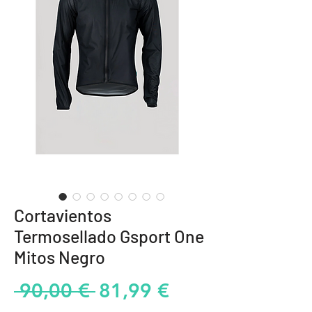
Cortavientos
Termosellado Gsport One
Mitos Negro
Precio
Precio
 90,00 € 
81,99 €