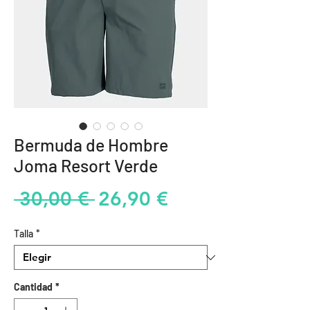
Bermuda de Hombre
Joma Resort Verde
Precio
Precio
 30,00 € 
26,90 €
de
Talla
*
oferta
Cantidad
*