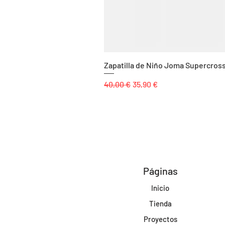
Zapatilla de Niño Joma Supercros
Precio
Precio de oferta
40,00 €
35,90 €
Páginas
Inicio
Tienda
Proyectos