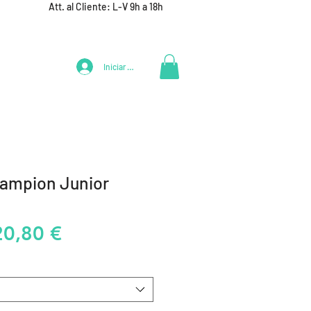
Att. al Cliente: L-V 9h a 18h
Iniciar Sesión
LIFESTYLE
+ DEPORTES
EQUIPAMIENTO EQUIPOS
ampion Junior
recio
Precio
20,80 €
de
oferta