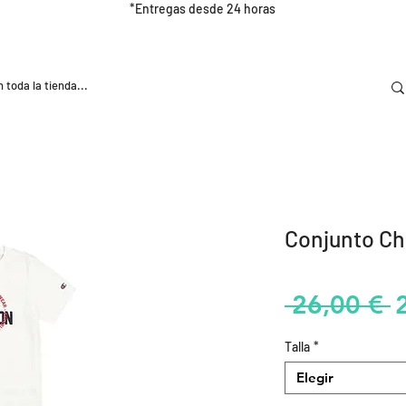
*Entregas desde 24 horas
DOOR
NUTRICIÓN E HIDRATRACIÓN
TRAINING
Conjunto Ch
P
 26,00 € 
Talla
*
Elegir