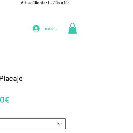
Att. al Cliente: L-V 9h a 18h
Iniciar Sesión
LIFESTYLE
+ DEPORTES
EQUIPAMIENTO EQUIPOS
Placaje
Precio
30€
de
oferta