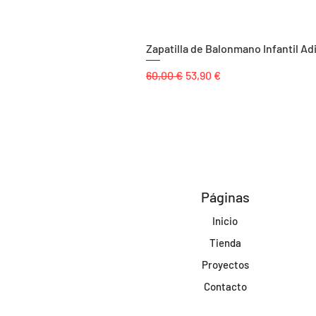
Zapatilla de Balonmano Infantil Ad
Precio
Precio de oferta
60,00 €
53,90 €
Páginas
Inicio
Tienda
Proyectos
Contacto