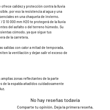
frece calidez y protección contra la lluvia
sible, por eso la resistencia al agua y una
esenciales en una chaqueta de invierno.
/ D 10 000 mm H20 te protegerá de la lluvia
ientes del asfalto o del terreno húmedo. Su
e sientas cómodo, ya que sigue tus
ra de la carretera.
las salidas con calor a mitad de temporada,
iten la ventilación y dejan salir el exceso de
s amplias zonas reflectantes de la parte
lles de la espalda añadidos cuidadosamente
luz.
No hay reseñas todavía
Comparte tu opinión. Deja la primera reseña.