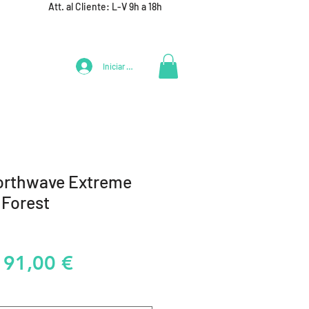
Att. al Cliente: L-V 9h a 18h
Iniciar Sesión
LIFESTYLE
+ DEPORTES
EQUIPAMIENTO EQUIPOS
orthwave Extreme
 Forest
Precio
Precio
91,00 €
de