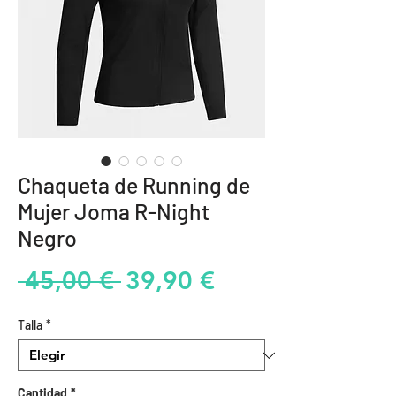
Chaqueta de Running de
Mujer Joma R-Night
Negro
Precio
Precio
 45,00 € 
39,90 €
de
Talla
*
oferta
Cantidad
*