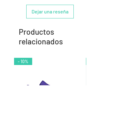
Dejar una reseña
Productos
relacionados
- 10%
- 9%
Zapatilla de Balonmano Infantil
Zapatilla de Balonmano I