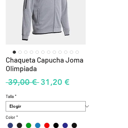
Chaqueta Capucha Joma
Olimpiada
Precio
Precio
 39,00 € 
31,20 €
de
Talla
*
oferta
Color
*