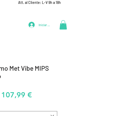
Att. al Cliente: L-V 9h a 18h
Iniciar Sesión
LIFESTYLE
+ DEPORTES
EQUIPAMIENTO EQUIPOS
smo Met Vibe MIPS
o
Precio
Precio
107,99 €
de
oferta