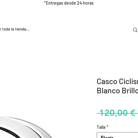
*Entregas desde 24 horas
DOOR
NUTRICIÓN E HIDRATRACIÓN
TRAINING
Casco Cicli
Blanco Brill
 120,00 € 
Talla
*
Elegir