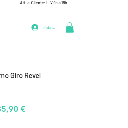
Att. al Cliente: L-V 9h a 18h
Iniciar Sesión
LIFESTYLE
+ DEPORTES
EQUIPAMIENTO EQUIPOS
mo Giro Revel
recio
Precio
35,90 €
de