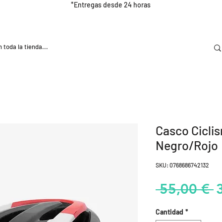
*Entregas desde 24 horas
DOOR
NUTRICIÓN E HIDRATRACIÓN
TRAINING
Casco Ciclis
Negro/Rojo
SKU: 0768686742132
P
 55,00 € 
Cantidad
*