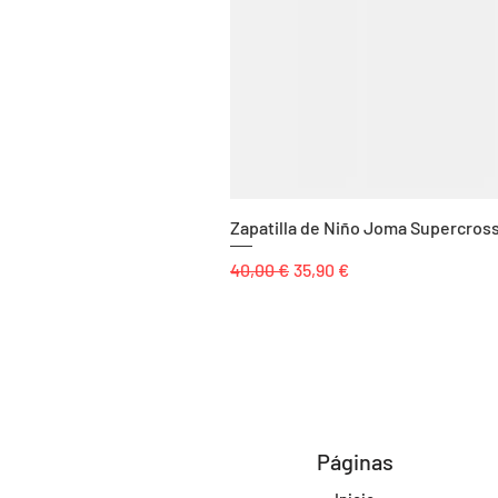
Zapatilla de Niño Joma Supercros
Precio
Precio de oferta
40,00 €
35,90 €
Páginas