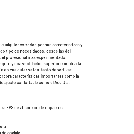
y cualquier corredor, por sus características y
odo tipo de necesidades: desde las del
s del profesional más experimentado.
 seguro y una ventilación superior combinada
 en cualquier salida, tanto deportivas,
orpora características importantes como la
e ajuste confortable como el Acu Dial.
tura EPS de absorción de impactos
sera
s de anclaje