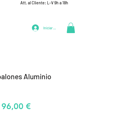
Att. al Cliente: L-V 9h a 18h
Iniciar Sesión
LIFESTYLE
+ DEPORTES
EQUIPAMIENTO EQUIPOS
balones Aluminio
Precio
Precio
96,00 €
de
oferta