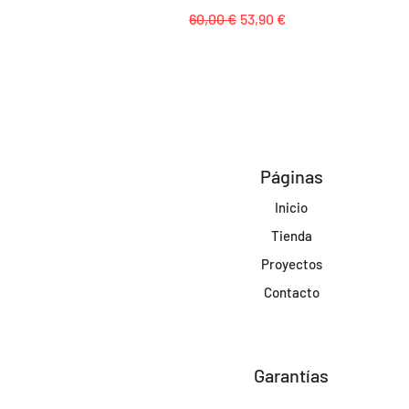
Precio
Precio de oferta
60,00 €
53,90 €
Páginas
Inicio
Tienda
Proyectos
Contacto
Garantías