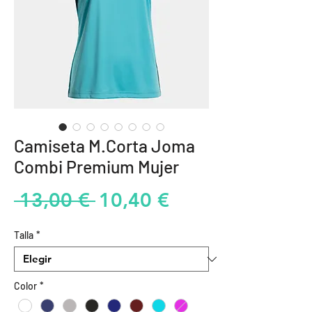
Camiseta M.Corta Joma
Combi Premium Mujer
Precio
Precio
 13,00 € 
10,40 €
de
Talla
*
oferta
Color
*