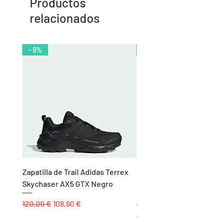
Productos
relacionados
- 9%
- 10%
Zapatilla de Trail Adidas Terrex
Rodillera de Niño
Skychaser AX5 GTX Negro
Balonmano/Voleibol Adid
Negro
Precio
Precio de oferta
120,00 €
108,90 €
Precio
25,00 €