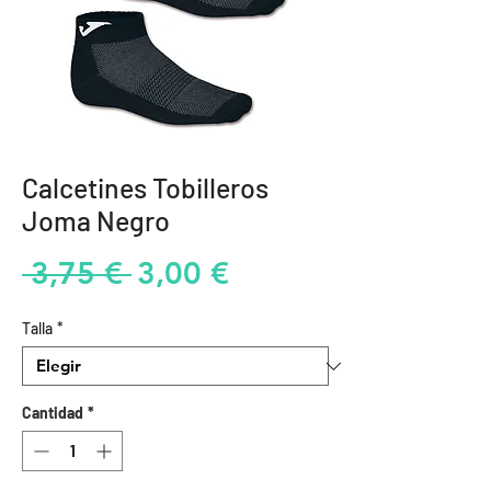
Calcetines Tobilleros
Joma Negro
Precio
Precio
 3,75 € 
3,00 €
de
Talla
*
oferta
Cantidad
*