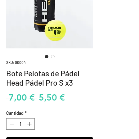
SKU: 00004
Bote Pelotas de Pádel
Head Pádel Pro S x3
Precio
Precio
 7,00 € 
5,50 €
de
Cantidad
*
oferta