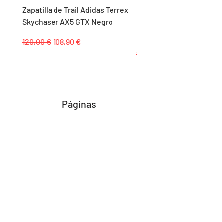
Zapatilla de Trail Adidas Terrex
Rodillera de Niño
Skychaser AX5 GTX Negro
Balonmano/Voleibol Adid
Negro
Precio
Precio de oferta
120,00 €
108,90 €
Precio
25,00 €
Páginas
Inicio
Tienda
Proyectos
Contacto
Formas de Pago