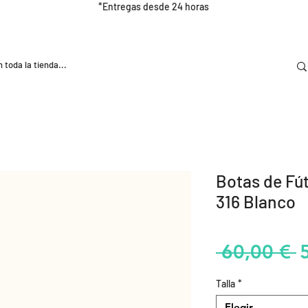
*Entregas desde 24 horas
DOOR
NUTRICIÓN E HIDRATRACIÓN
TRAINING
Botas de Fú
316 Blanco
P
 60,00 € 
Talla
*
Elegir