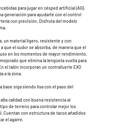
Este servicio tiene
ncebidas para jugar en césped artificial (AG).
9.99€ euros para 
ma generación para ayudarte con el control
y el tiempo de abon
ortería con precisión. Disfruta del modelo
laborables.
oma.
​Ten en cuenta que,
deberás realizar el
a, un material ligero, resistente y con
a que el sudor se absorba, de manera que el
Es por eso que Dep
cluso en los momentos de mayor rendimiento.
responsable del pa
ejorado que elimina la lengüeta vuelta para
nuestros almacene
 En el talón incorporan un contrafuerte EXO
que escojas una co
a a la zona.
facilite un seguimi
Para más informac
a base siga siendo lisa con el paso del
nosotros en:
 alta calidad con buena resistencia al
​E-mail: pedidos@
tipo de terreno para controlar mejor los
Telf.: 986 794 411
l. Cuentan con estructura de tacos añadidos
tar el agarre.