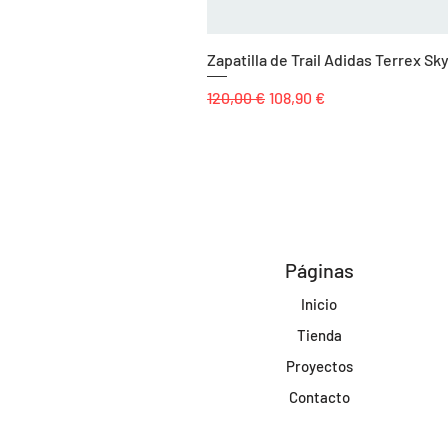
Zapatilla de Trail Adidas Terrex 
Precio
Precio de oferta
120,00 €
108,90 €
Páginas
Inicio
Tienda
Proyectos
Contacto