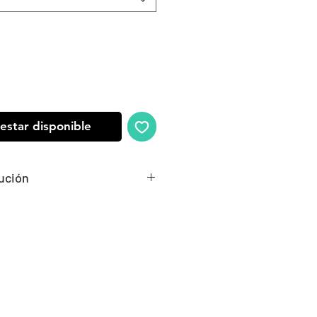
 estar disponible
lución
n producto?
lazo 30 días para realizar una
io desde el momento en que
ealizada en la dirección que
 que imprimir nada, solo tener
 para cuando vengan a buscarlo.