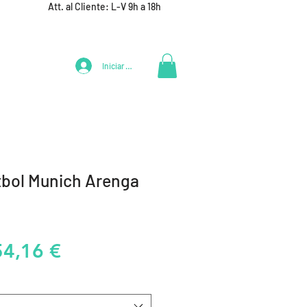
Att. al Cliente: L-V 9h a 18h
Iniciar Sesión
LIFESTYLE
+ DEPORTES
EQUIPAMIENTO EQUIPOS
tbol Munich Arenga
recio
Precio
54,16 €
de
oferta