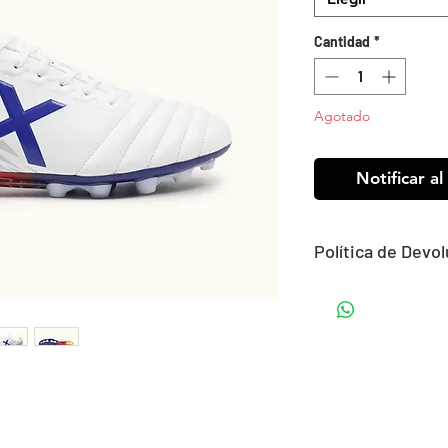
Cantidad
*
Agotado
Notificar al
Política de Devo
¿Puedo devolver u
​¡Claro! Tienes un p
devolución o camb
recibas tu pedido.
​Tu recogida será r
escojas, no tendrás
a punto el paquete