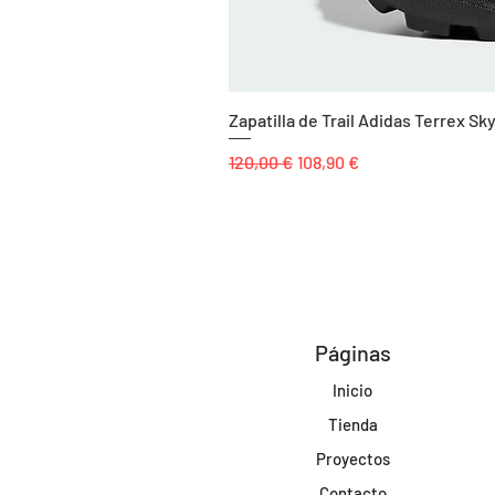
Zapatilla de Trail Adidas Terrex 
Precio
Precio de oferta
120,00 €
108,90 €
Páginas
Inicio
Tienda
Proyectos
Contacto