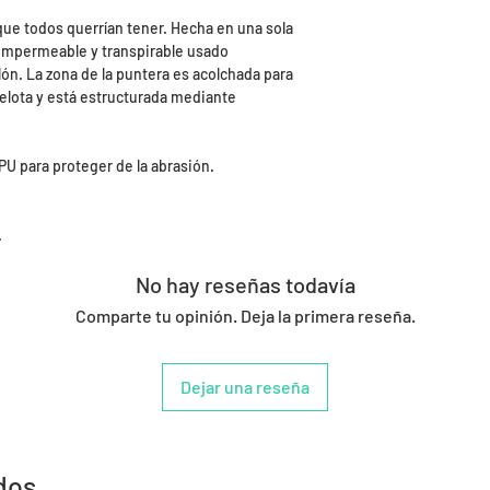
9.99€ euros para 
y el tiempo de abon
 que todos querrían tener. Hecha en una sola
 impermeable y transpirable usado
laborables.
n. La zona de la puntera es acolchada para
​Ten en cuenta que,
pelota y está estructurada mediante
deberás realizar el
Es por eso que Dep
responsable del pa
 PU para proteger de la abrasión.
nuestros almacene
que escojas una co
.
facilite un seguimi
Para más informac
No hay reseñas todavía
nosotros en:
Comparte tu opinión. Deja la primera reseña.
​E-mail: pedidos@
Telf.: 986 794 411
Dejar una reseña
dos