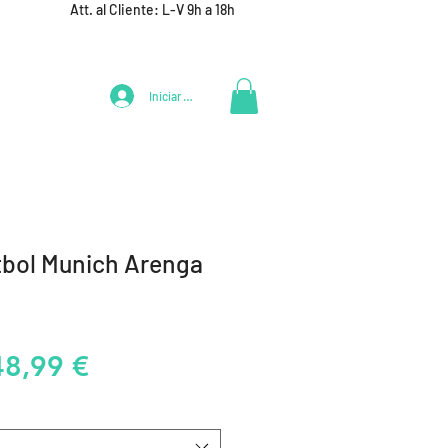
Att. al Cliente: L-V 9h a 18h
Iniciar Sesión
LIFESTYLE
+ DEPORTES
EQUIPAMIENTO EQUIPOS
tbol Munich Arenga
recio
Precio
48,99 €
de
oferta