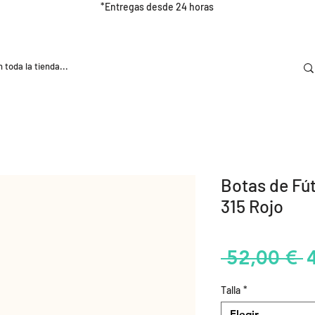
*Entregas desde 24 horas
DOOR
NUTRICIÓN E HIDRATRACIÓN
TRAINING
Botas de Fú
315 Rojo
P
 52,00 € 
Talla
*
Elegir