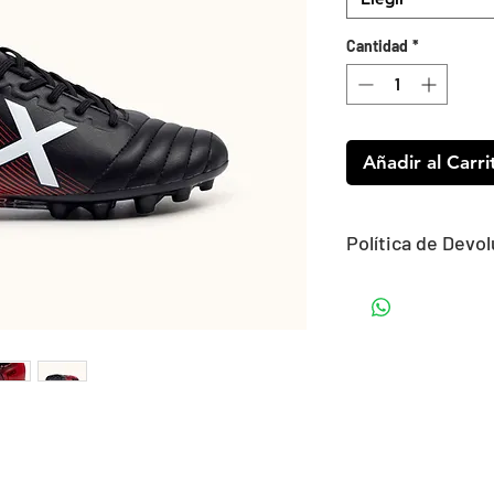
Cantidad
*
Añadir al Carri
Política de Devo
¿Puedo devolver u
​¡Claro! Tienes un p
devolución o camb
recibas tu pedido.
​Tu recogida será r
escojas, no tendrás
a punto el paquete
Este servicio tiene