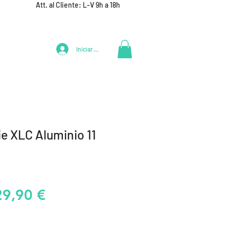
Att. al Cliente: L-V 9h a 18h
Iniciar Sesión
LIFESTYLE
+ DEPORTES
EQUIPAMIENTO EQUIPOS
e XLC Aluminio 11
recio
Precio
29,90 €
de