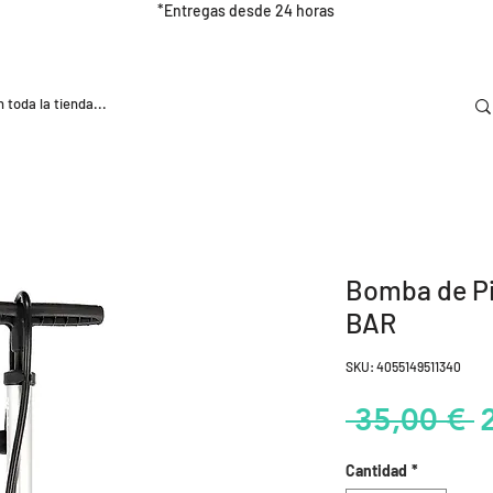
*Entregas desde 24 horas
DOOR
NUTRICIÓN E HIDRATRACIÓN
TRAINING
Bomba de Pi
BAR
SKU: 4055149511340
P
 35,00 € 
Cantidad
*