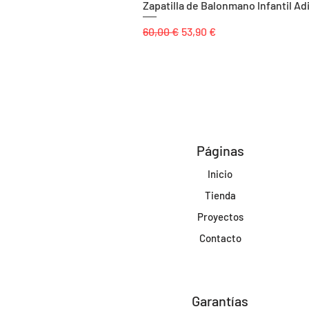
Zapatilla de Balonmano Infantil Ad
Precio
Precio de oferta
60,00 €
53,90 €
Páginas
Inicio
Tienda
Proyectos
Contacto
Garantías