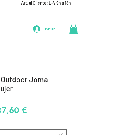
Att. al Cliente: L-V 9h a 18h
Iniciar Sesión
LIFESTYLE
+ DEPORTES
EQUIPAMIENTO EQUIPOS
 Outdoor Joma
ujer
recio
Precio
37,60 €
de
oferta