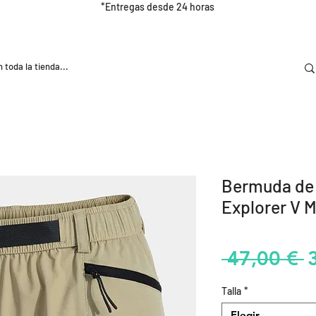
*Entregas desde 24 horas
DOOR
NUTRICIÓN E HIDRATRACIÓN
TRAINING
Bermuda de
Explorer V M
P
 47,00 € 
Talla
*
Elegir