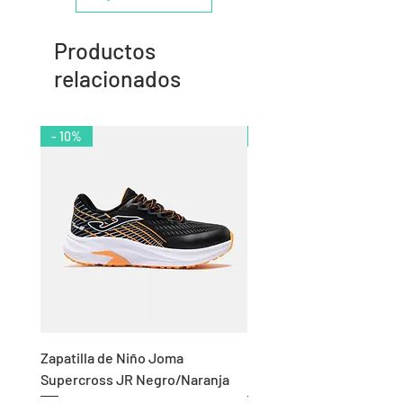
Productos
relacionados
- 10%
- 11%
Zapatilla de Niño Joma
Chándal de Hombre Adid
Supercross JR Negro/Naranja
Bandas Algodón Marino