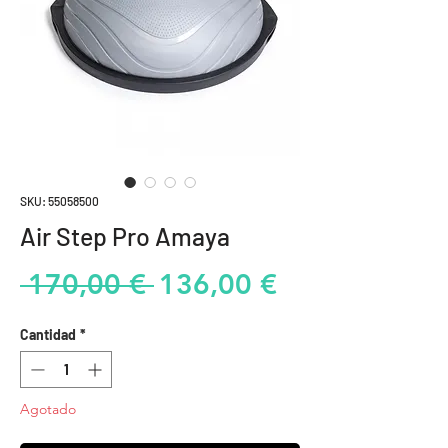
SKU: 55058500
Air Step Pro Amaya
Precio
Precio
 170,00 € 
136,00 €
de
Cantidad
*
oferta
Agotado