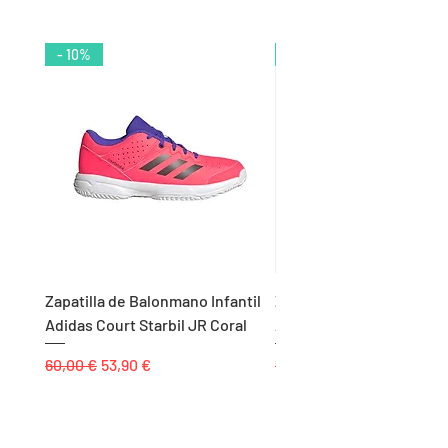
- 10%
- 9%
Zapatilla de Balonmano Infantil
Zapatilla de Balonmano I
Adidas Court Starbil JR Coral
Adidas Ligra 8 K Blanco
Precio
Precio de oferta
Precio
60,00 €
53,90 €
55,00 €