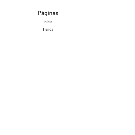
Páginas
Inicio
Tienda
Proyectos
Contacto
Formas de Pago
Envíos realizados con
Redes Sociales