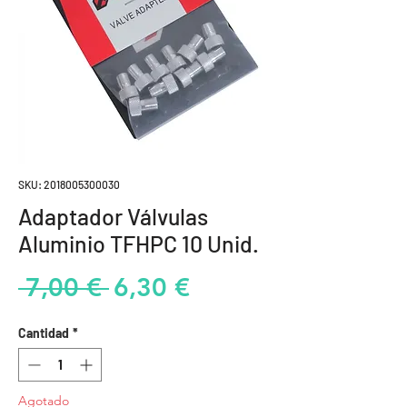
SKU: 2018005300030
Adaptador Válvulas
Aluminio TFHPC 10 Unid.
Precio
Precio
 7,00 € 
6,30 €
de
Cantidad
*
oferta
Agotado