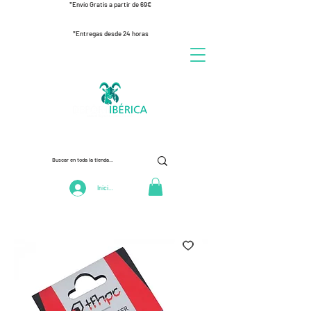
*Envío Gratis a partir de 69€
*Entregas desde 24 horas
Iniciar Sesión