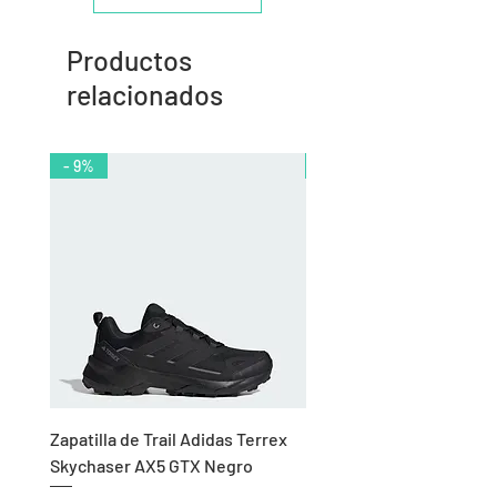
Productos
relacionados
- 9%
- 10%
Zapatilla de Trail Adidas Terrex
Rodillera de Niño
Skychaser AX5 GTX Negro
Balonmano/Voleibol Adid
Negro