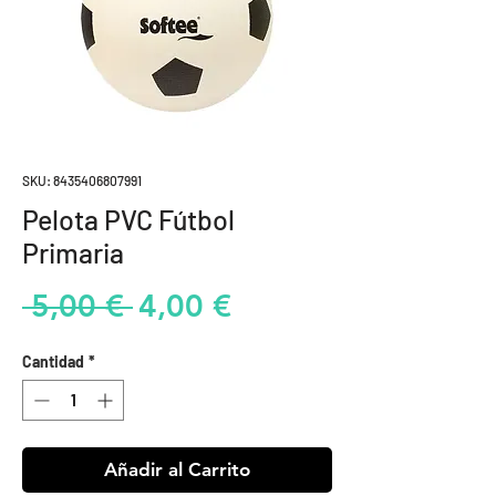
SKU: 8435406807991
Pelota PVC Fútbol
Primaria
Precio
Precio
 5,00 € 
4,00 €
de
Cantidad
*
oferta
Añadir al Carrito