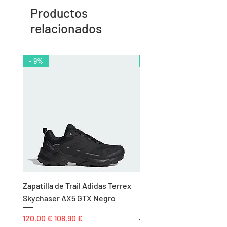
Productos
relacionados
- 9%
- 10%
Zapatilla de Trail Adidas Terrex
Rodillera de Niño
Skychaser AX5 GTX Negro
Balonmano/Voleibol Adid
Negro
Precio
Precio de oferta
120,00 €
108,90 €