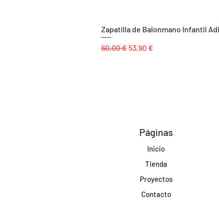
Zapatilla de Balonmano Infantil Ad
Precio
Precio de oferta
60,00 €
53,90 €
Páginas
Inicio
Tienda
Proyectos
Contacto