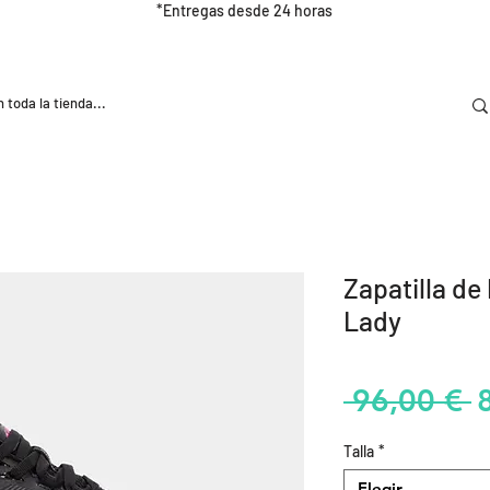
*Entregas desde 24 horas
DOOR
NUTRICIÓN E HIDRATRACIÓN
TRAINING
Zapatilla d
Lady
P
 96,00 € 
Talla
*
Elegir