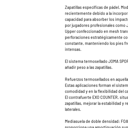
Zapatillas específicas de pádel. M
recientemente debido a la incorpo
capacidad para absorber los impacto
por jugadores profesionales como J
Upper confeccionado en mesh trans
perforaciones estratégicamente col
constante, manteniendo los pies fr
intensas.
El sistema termosellado JOMA SPO
añadir peso a las zapatillas.
Refuerzos termosellados en aquella
Estas aplicaciones forman el siste
comodidad y en la flexibilidad del c
El contrafuerte EXO COUNTER, situad
zapatillas, mejorar la estabilidad 
laterales.
Mediasuela de doble densidad: FOA
proporciona una amortiguación super