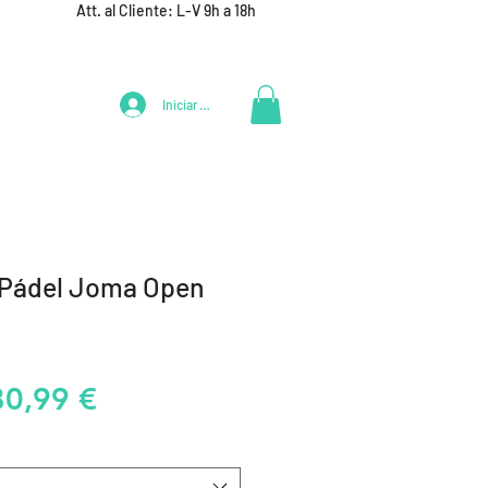
Att. al Cliente: L-V 9h a 18h
Iniciar Sesión
LIFESTYLE
+ DEPORTES
EQUIPAMIENTO EQUIPOS
e Pádel Joma Open
recio
Precio
80,99 €
de
oferta