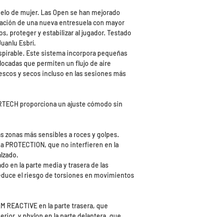
odelo de mujer. Las Open se han mejorado
ración de una nueva entresuela con mayor
s, proteger y estabilizar al jugador. Testado
uanlu Esbrí.
pirable. Este sistema incorpora pequeñas
ocadas que permiten un flujo de aire
escos y secos incluso en las sesiones más
RTECH proporciona un ajuste cómodo sin
s zonas más sensibles a roces y golpes.
ma PROTECTION, que no interfieren en la
alzado.
o en la parte media y trasera de las
y reduce el riesgo de torsiones en movimientos
M REACTIVE en la parte trasera, que
ior, y phylon en la parte delantera, que