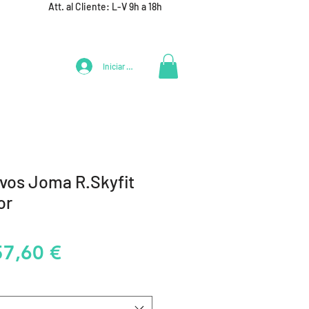
Att. al Cliente: L-V 9h a 18h
Iniciar Sesión
LIFESTYLE
+ DEPORTES
EQUIPAMIENTO EQUIPOS
avos Joma R.Skyfit
or
recio
Precio
57,60 €
de
oferta