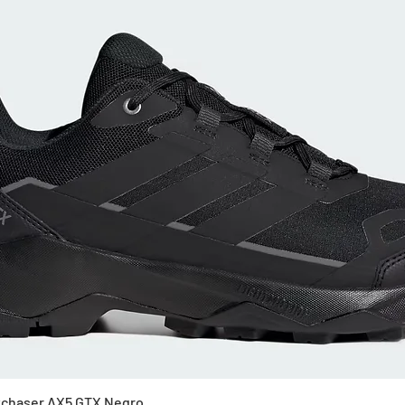
Vista rápida
Skychaser AX5 GTX Negro