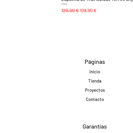
Precio
Precio de oferta
120,00 €
108,90 €
Páginas
Inicio
Tienda
Proyectos
Contacto
Garantías