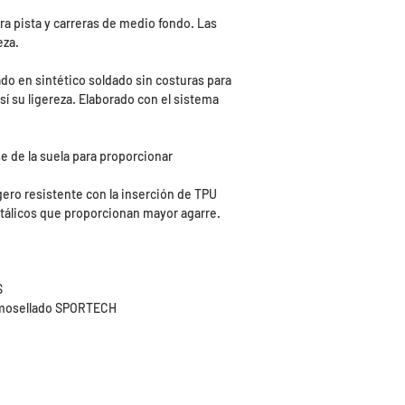
ara pista y carreras de medio fondo. Las
eza.
zado en sintético soldado sin costuras para
sí su ligereza. Elaborado con el sistema
e de la suela para proporcionar
igero resistente con la inserción de TPU
etálicos que proporcionan mayor agarre.
S
ermosellado SPORTECH