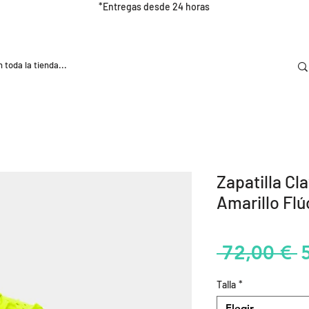
*Entregas desde 24 horas
DOOR
NUTRICIÓN E HIDRATRACIÓN
TRAINING
Zapatilla Cl
Amarillo Flú
P
 72,00 € 
Talla
*
Elegir