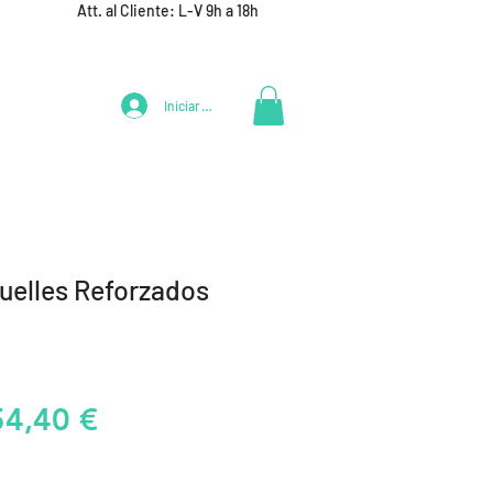
Att. al Cliente: L-V 9h a 18h
Iniciar Sesión
LIFESTYLE
+ DEPORTES
EQUIPAMIENTO EQUIPOS
uelles Reforzados
recio
Precio
54,40 €
de