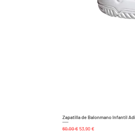
Zapatilla de Balonmano Infantil Ad
Precio
Precio de oferta
60,00 €
53,90 €