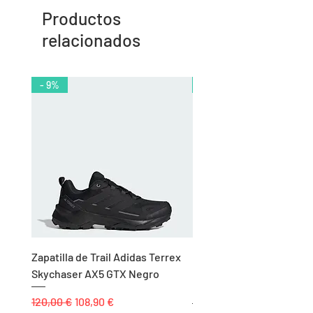
Productos
relacionados
- 9%
- 10%
Zapatilla de Trail Adidas Terrex
Rodillera de Niño
Skychaser AX5 GTX Negro
Balonmano/Voleibol Adid
Negro
Precio
Precio de oferta
120,00 €
108,90 €