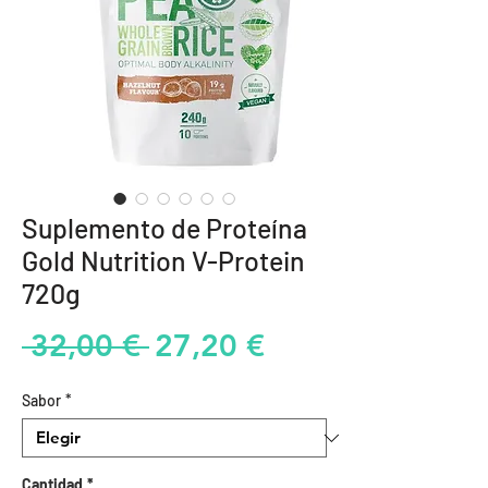
Suplemento de Proteína
Gold Nutrition V-Protein
720g
Precio
Precio
 32,00 € 
27,20 €
de
Sabor
*
oferta
Cantidad
*